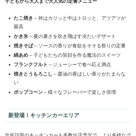
子どもから大人まで大人気の定番メニュー
たこ焼き
– 外はカリッと中はトロッと、アツアツが
最高
かき氷
– 夏の暑さを吹き飛ばす冷たいデザート
焼きそば
– ソースの香りが食欲をそそる祭りの定番
綿あめ
– 子どもたちの笑顔を作る魔法のスイーツ
フランクフルト
– ジューシーで食べ応え満点
焼きとうもろこし
– 醤油の香ばしい香りがたまらな
い
ポップコーン
– 様々なフレーバーで楽しさ倍増
新登場！キッチンカーエリア
近年話題のキッチンカーも多数出店予定で、より多様なグ