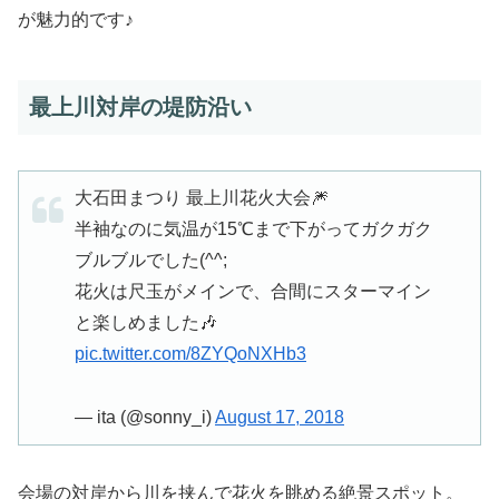
が魅力的です♪
最上川対岸の堤防沿い
大石田まつり 最上川花火大会🎆
半袖なのに気温が15℃まで下がってガクガク
ブルブルでした(^^;
花火は尺玉がメインで、合間にスターマイン
と楽しめました🎶
pic.twitter.com/8ZYQoNXHb3
— ita (@sonny_i)
August 17, 2018
会場の対岸から川を挟んで花火を眺める絶景スポット。