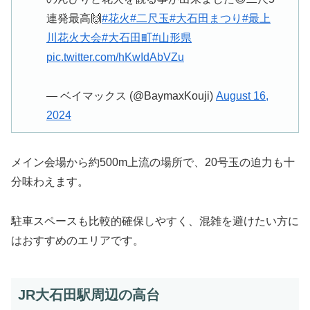
連発最高🙌
#花火
#二尺玉
#大石田まつり
#最上
川花火大会
#大石田町
#山形県
pic.twitter.com/hKwIdAbVZu
— ベイマックス (@BaymaxKouji)
August 16,
2024
メイン会場から約500m上流の場所で、20号玉の迫力も十
分味わえます。
駐車スペースも比較的確保しやすく、混雑を避けたい方に
はおすすめのエリアです。
JR大石田駅周辺の高台