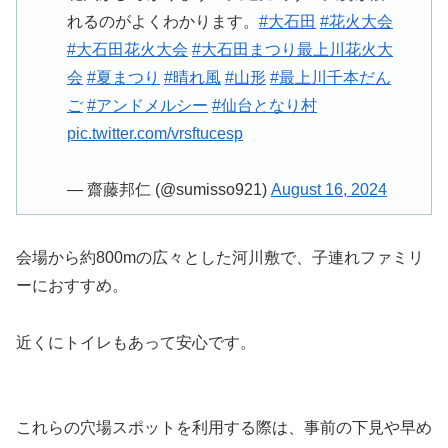
れるのがよくわかります。
#大石田
#花火大会
#大石田花火大会
#大石田まつり最上川花火大
会
#夏まつり
#晴れ風
#山形
#最上川千本だん
ご
#アンドメルシー
#仙台となり村
pic.twitter.com/vrsftucesp
— 齋藤邦仁 (@sumisso921)
August 16, 2024
会場から約800mの広々とした河川敷で、子連れファミリ
ーにおすすめ。
近くにトイレもあって安心です。
これらの穴場スポットを利用する際は、事前の下見や早め