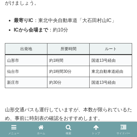
がけましょう。
最寄りIC
：東北中央自動車道「大石田村山IC」
ICから会場まで
：約10分
出発地
所要時間
ルート
山形市
約1時間
国道13号経由
仙台市
約1時間30分
東北自動車道経由
新庄市
約30分
国道13号経由
山形交通バスも運行していますが、本数が限られているた
め、事前に時刻表の確認をおすすめします。
メニュー
ホーム
検索
トップ
サイドバー
どの交通手段を選ぶにしても、時間に余裕を持って行動す