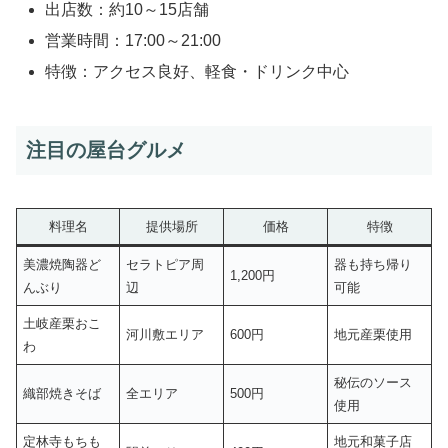
出店数：約10～15店舗
営業時間：17:00～21:00
特徴：アクセス良好、軽食・ドリンク中心
注目の屋台グルメ
料理名
提供場所
価格
特徴
美濃焼陶器ど
セラトピア周
器も持ち帰り
1,200円
んぶり
辺
可能
土岐産栗おこ
河川敷エリア
600円
地元産栗使用
わ
秘伝のソース
織部焼きそば
全エリア
500円
使用
定林寺もちも
地元和菓子店