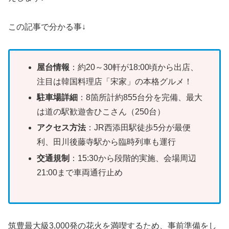
この記事で分かる事↓
屋台情報
：約20～30軒が18:00頃から出店、
注目は韓国料理店「宋家」の本格グルメ！
駐車場詳細
：8箇所計約855台分を完備、最大
は道の駅歓遊舎ひこさん（250台）
アクセス方法
：JR西添田駅徒歩5分が最便
利、田川後藤寺駅から臨時列車も運行
交通規制
：15:30から段階的実施、会場周辺
21:00まで車両通行止め
筑豊最大級3,000発の花火を満喫するため、事前準備をし