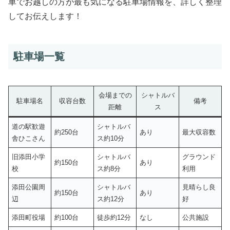
車でお越しの方が最も気になる駐車場情報を、詳しく整理
してお伝えします！
駐車場一覧
会場までの
シャトルバ
駐車場名
収容台数
備考
距離
ス
道の駅歓遊
シャトルバ
約250台
あり
最大収容数
舎ひこさん
ス約10分
旧添田小学
シャトルバ
グラウンド
約150台
あり
校
ス約8分
利用
添田公園周
シャトルバ
見晴らし良
約150台
あり
辺
ス約12分
好
添田町役場
約100台
徒歩約12分
なし
公共施設