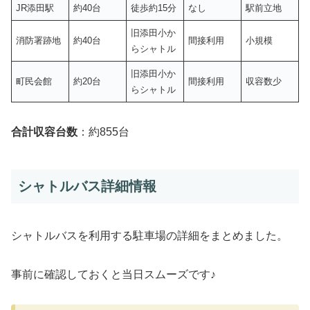
JR添田駅
約40台
徒歩約15分
なし
駅前立地
旧添田小か
消防署跡地
約40台
間接利用
小規模
らシャトル
旧添田小か
町民会館
約20台
間接利用
収容数少
らシャトル
合計収容台数
：約855台
シャトルバス詳細情報
シャトルバスを利用する駐車場の詳細をまとめました。
事前に確認しておくと当日スムーズです♪