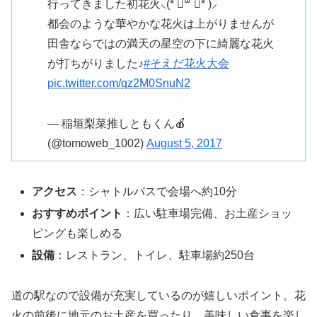
行ってきました初花火⸜(* ॑꒳ ॑* )⸝
都会のような華やかな花火は上がりませんが
田舎ならではの満天の星空の下に綺麗な花火
が打ちがりました♪
#そえだ花火大会
pic.twitter.com/qz2M0SnuN2
— 稲垣梨菜推しともくん🍎
(@tomoweb_1002)
August 5, 2017
アクセス
：シャトルバスで会場へ約10分
おすすめポイント
：広い駐車場完備、お土産ショッ
ピングも楽しめる
設備
：レストラン、トイレ、駐車場約250台
道の駅なので設備が充実しているのが嬉しいポイント。花
火の前後に地元のお土産を買ったり、美味しい食事を楽し