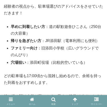
経験者の視点から、駐車場選びのアドバイスをさせていた
だきます！
早めに到着したい方
：道の駅歓遊舎ひこさん（250台
の大容量）
帰りを急ぎたい方
：JR添田駅（電車利用にも便利）
ファミリー向け
：旧添田小学校（広いグラウンドで
のんびり）
穴場狙い
：添田町役場（比較的空いている）
どの駐車場も17:00頃から混雑し始めるので、余裕を持っ
た到着をおすすめします。
特に道の駅は人気が高いので、早めの確保がポイントです
よ♪
メニュー
ホーム
検索
トップ
サイドバー