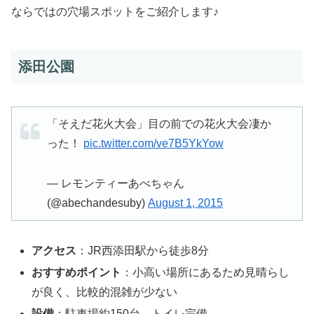
ならではの穴場スポットをご紹介します♪
添田公園
「そえだ花火大会」目の前での花火大会凄か
った！
pic.twitter.com/ve7B5YkYow
— レモンティーあべちゃん
(@abechandesuby)
August 1, 2015
アクセス
：JR西添田駅から徒歩8分
おすすめポイント
：小高い場所にあるため見晴らし
が良く、比較的混雑が少ない
設備
：駐車場約150台、トイレ完備