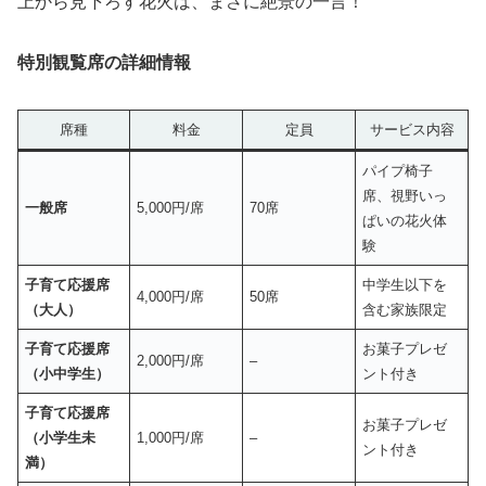
上から見下ろす花火は、まさに絶景の一言！
特別観覧席の詳細情報
席種
料金
定員
サービス内容
パイプ椅子
席、視野いっ
一般席
5,000円/席
70席
ぱいの花火体
験
子育て応援席
中学生以下を
4,000円/席
50席
（大人）
含む家族限定
子育て応援席
お菓子プレゼ
2,000円/席
–
（小中学生）
ント付き
子育て応援席
お菓子プレゼ
（小学生未
1,000円/席
–
ント付き
満）