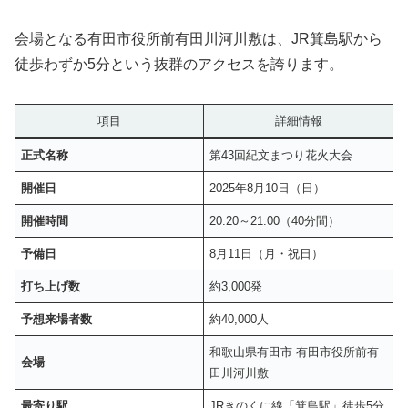
会場となる有田市役所前有田川河川敷は、JR箕島駅から
徒歩わずか5分という抜群のアクセスを誇ります。
項目
詳細情報
正式名称
第43回紀文まつり花火大会
開催日
2025年8月10日（日）
開催時間
20:20～21:00（40分間）
予備日
8月11日（月・祝日）
打ち上げ数
約3,000発
予想来場者数
約40,000人
和歌山県有田市 有田市役所前有
会場
田川河川敷
最寄り駅
JRきのくに線「箕島駅」徒歩5分