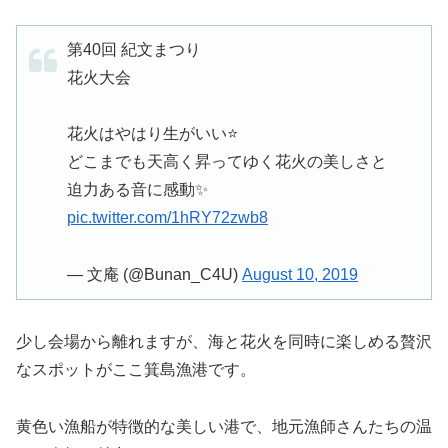
第40回 紀文まつり
花火大会
花火はやはり生がいい⭐️
どこまでも天高く昇ってゆく花火の美しさと
迫力ある音に感動✨
pic.twitter.com/1hRY72zwb8
— 文庵 (@Bunan_C4U)
August 10, 2019
少し会場から離れますが、海と花火を同時に楽しめる贅沢
なスポットがここ箕島漁港です。
黄色い漁船が特徴的な美しい港で、地元漁師さんたちの温