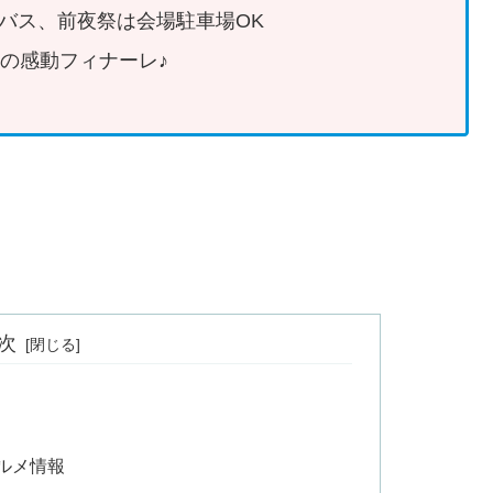
ルバス、前夜祭は会場駐車場OK
0分間の感動フィナーレ♪
次
グルメ情報