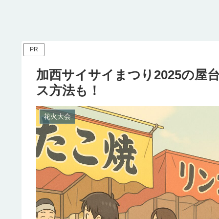
PR
加西サイサイまつり2025の
ス方法も！
花火大会