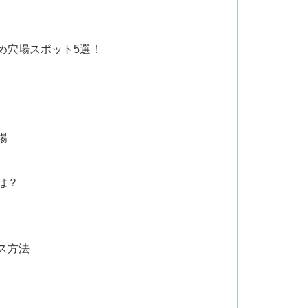
すめ穴場スポット5選！
場
は？
ス方法