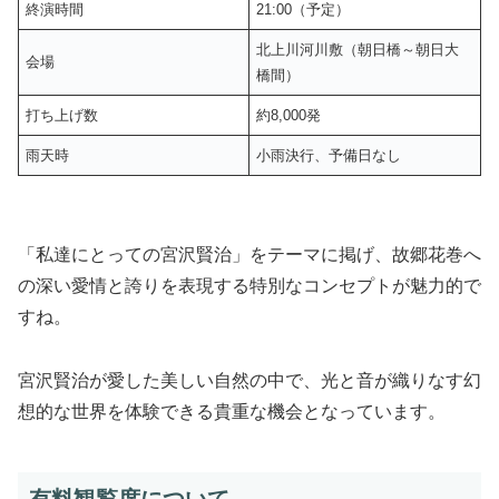
終演時間
21:00（予定）
北上川河川敷（朝日橋～朝日大
会場
橋間）
打ち上げ数
約8,000発
雨天時
小雨決行、予備日なし
「私達にとっての宮沢賢治」をテーマに掲げ、故郷花巻へ
の深い愛情と誇りを表現する特別なコンセプトが魅力的で
すね。
宮沢賢治が愛した美しい自然の中で、光と音が織りなす幻
想的な世界を体験できる貴重な機会となっています。
有料観覧席について