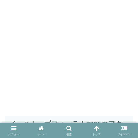
イーハトーブフォーラム2025のアク
セス方法！
メニュー
ホーム
検索
トップ
サイドバー