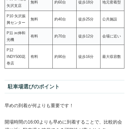
無料
約60台
徒歩18分
地元密着型
矢沢支店
P10 矢沢振
無料
約40台
徒歩25分
公共施設
興センター
P11 ㈱伸和
有料
約70台
徒歩12分
会場に近い
光機
P12
INDY500花
有料
約90台
徒歩16分
最大収容数
巻店
駐車場選びのポイント
早めの到着が何よりも重要です！
開場時間の16:00よりも早めに到着することで、比較的会