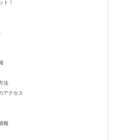
ット！
）
報
方法
のアクセス
情報