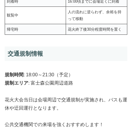
到着時
16:00頃までに会場近くに到着
人の流れに逆らわず、余裕を持
観覧中
って移動
帰宅時
花火終了後30分程度時間を置く
交通規制情報
規制時間
: 18:00～21:30（予定）
規制エリア
: 富士森公園周辺道路
花火大会当日は会場周辺で交通規制が実施され、バスも運
休や迂回運行となります。
公共交通機関での来場を強くおすすめします！