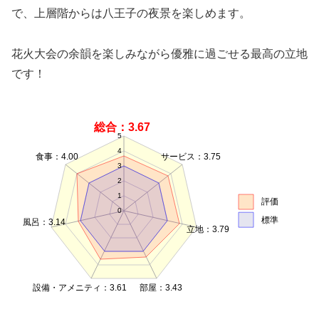
で、上層階からは八王子の夜景を楽しめます。
花火大会の余韻を楽しみながら優雅に過ごせる最高の立地
です！
総合：3.67
5
4
食事：4.00
サービス：3.75
3
2
1
評価
0
標準
風呂：3.14
立地：3.79
設備・アメニティ：3.61
部屋：3.43